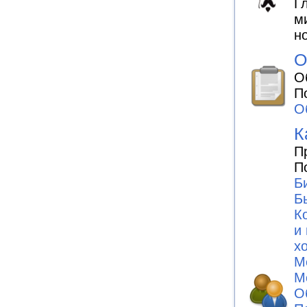
Г
м
н
О
О
П
О
К
П
П
Б
Б
К
и
х
М
М
О