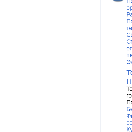
П
о
Р
П
т
С
С
о
п
Э
Т
П
Т
г
П
Б
Ф
с
К