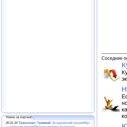
Соседние п
К
К
э
Н
Е
н
к
к
Новое на портале
30.01.20
Транспорт: Трамвай
.Астраханский троллейбус
Ю
— закрытая троллейбусная система Астрахани...