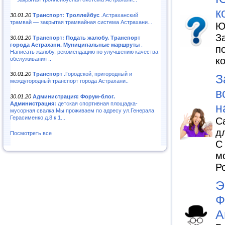
к
30.01.20
Транспорт: Троллейбус
.Астраханский
трамвай — закрытая трамвайная система Астрахани...
Ю
З
30.01.20
Транспорт: Подать жалобу. Транспорт
города Астрахани. Муниципальные маршруты
.
п
Написать жалобу, рекомендацию по улучшению качества
к
обслуживания ..
30.01.20
Транспорт
.Городской, пригородный и
З
междугородный транспорт города Астрахани..
в
30.01.20
Администрация: Форум-блог.
Администрация:
детская спортивная площадка-
н
мусорная свалка.Мы проживаем по адресу ул.Генерала
Герасименко д.8 к.1...
С
д
Посмотреть все
С
м
Р
Э
Ф
А