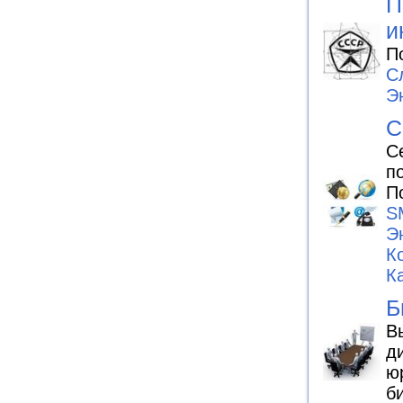
П
и
П
С
Э
С
С
п
П
S
Э
К
К
Б
В
д
ю
б