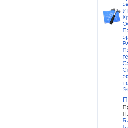
с
И
К
О
П
о
Р
П
т
С
С
о
п
Э
П
П
П
Б
Б