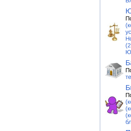
Б
Ю
П
(
у
Н
(2
Ю
Б
П
т
Б
П
(
(
(
бл