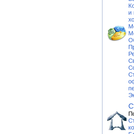
К
и
х
М
М
О
П
Р
С
С
С
о
п
Э
С
П
С
к