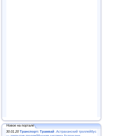
Новое на портале
30.01.20
Транспорт: Трамвай
.Астраханский троллейбус
— закрытая троллейбусная система Астрахани...