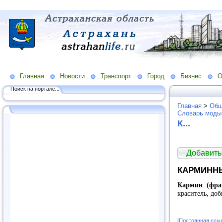
Главная
Новости
Транспорт
Город
Бизнес
О
Поиск на портале...
Главная
>
Общ
Словарь моды
К...
Добавить
КАРМИНН
Кармин (фран
краситель, до
[Постоянная ссы