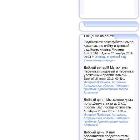
Общение на сайте
Подскажите пожалуйста номер
какие мы по счёту в детский
сад.Колесникова Милана
16.03.16г...
Аделя 07 декабря 2019,
09:34 //
Очередь в детский сад.
Узнать номер очереди -
Добрый вечер!!! Мы жители
переулка плодовый и переулка
урожайный просим помочь..
Евгений 27 июня 2019, 00:49 //
Интернет-Приёмная. Астрахань.
Астраханская область - Интернет-
приёмная Администрации города
Астрахани
Добрый день! Мы жители дома
по ул.Депутатская д. 2 к.1,
просим Вас посодействовать
в..
Мария 23 мая 2019, 14:34 //
Интернет-Приёмная. Астрахань.
Астраханская область - Интернет-
приёмная Администрации города
Астрахани
Добрый день! К вам
обращаются представители
Совета дома , инициативной