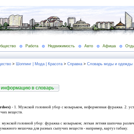
бщество
Работа
Недвижимость
Авто
Афиша
Отд
ество
>
Шоппинг | Мода | Красота
>
Справка
>
Словарь моды и одежды
 информацию в словарь
rdoes)
- 1. Мужской головной убор с козырьком, неформенная фуражка. 2. уст
чих веществ.
 мужской головной убор: фуражка с козырьком; легкая летняя шапочка различ
 бумажного мешочка для разных сыпучих веществ - например, картуз табаку.