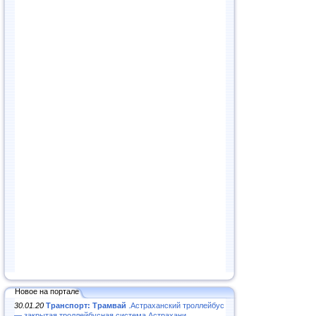
Новое на портале
30.01.20
Транспорт: Трамвай
.Астраханский троллейбус
— закрытая троллейбусная система Астрахани...