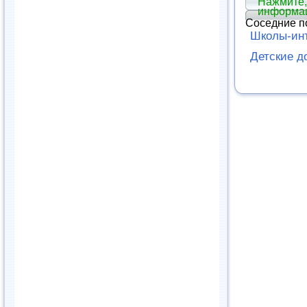
Нажмите,
информа
Соседние п
Школы-ин
Детские д