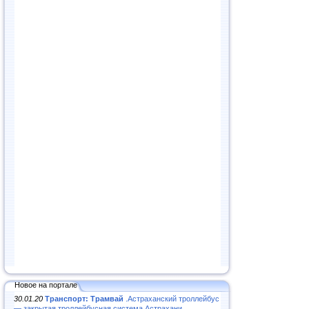
Новое на портале
30.01.20
Транспорт: Трамвай
.Астраханский троллейбус
— закрытая троллейбусная система Астрахани...