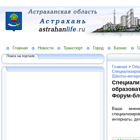
Главная
Новости
Транспорт
Город
Бизнес
О
Поиск на портале...
Главная
>
Общ
Специализиро
(Школы-интерн
Специали
образова
Форум-бл
Ваши мнен
специализиро
интернаты, де