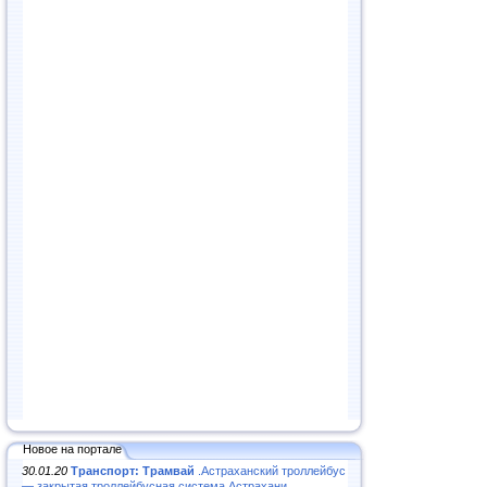
Новое на портале
30.01.20
Транспорт: Трамвай
.Астраханский троллейбус
— закрытая троллейбусная система Астрахани...