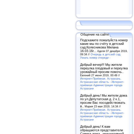
Общение на сайте
Подскажите пожалуйста номер
какие мы по счёту в детский
сад.Колесникова Милана
16.03.16г...
Аделя 07 декабря 2019,
09:34 //
Очередь в детский сад.
Узнать номер очереди -
Добрый вечер!!! Мы жители
переулка плодовый и переулка
урожайный просим помочь..
Евгений 27 июня 2019, 00:49 //
Интернет-Приёмная. Астрахань.
Астраханская область - Интернет-
приёмная Администрации города
Астрахани
Добрый день! Мы жители дома
по ул.Депутатская д. 2 к.1,
просим Вас посодействовать
в..
Мария 23 мая 2019, 14:34 //
Интернет-Приёмная. Астрахань.
Астраханская область - Интернет-
приёмная Администрации города
Астрахани
Добрый день! К вам
обращаются представители
Совета дома , инициативной