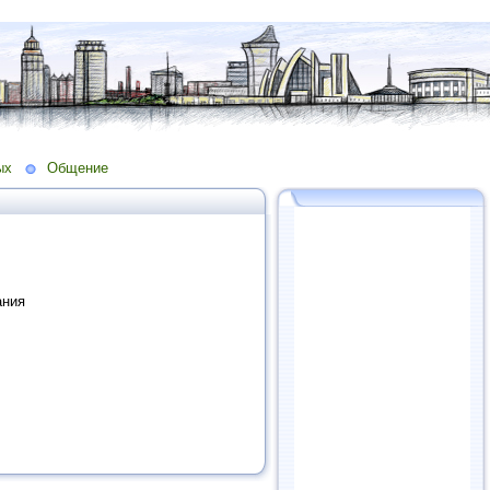
ых
Общение
ания