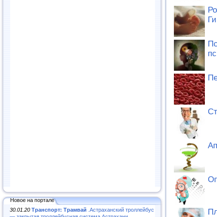
Ро
Ги
Пс
пс
Пе
Ст
Ап
Оп
Новое на портале
30.01.20
Транспорт: Трамвай
.Астраханский троллейбус
Пл
— закрытая троллейбусная система Астрахани...