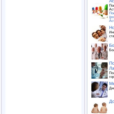
Ас
По
Ас
По
(po
Ас
Но
Ин
ста
Бо
Бо
По
Ла
По
го
Ме
Ди
До