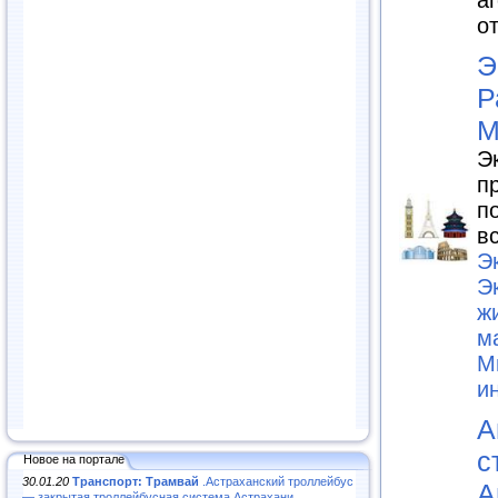
а
о
Э
Р
М
Э
п
п
в
Э
Э
ж
м
М
и
А
с
Новое на портале
30.01.20
Транспорт: Трамвай
.Астраханский троллейбус
А
— закрытая троллейбусная система Астрахани...