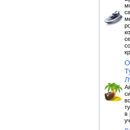
м
с
м
р
к
с
с
к
О
Т
Л
А
с
в
т
в
у