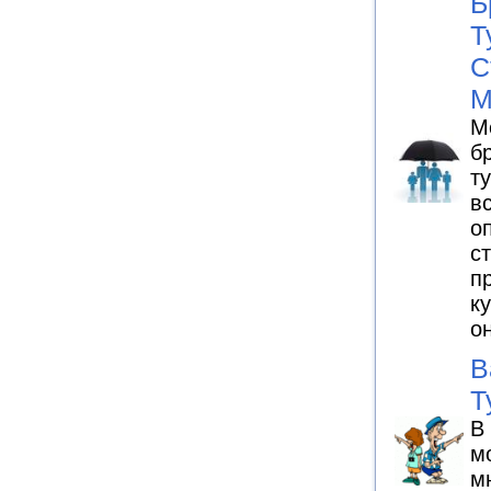
Б
Т
С
М
М
б
т
в
о
с
п
к
о
В
Т
В
м
м