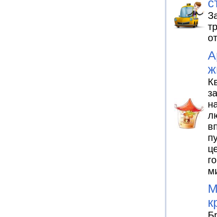
с
З
т
о
А
ж
К
з
н
л
в
п
ц
г
м
М
к
Б