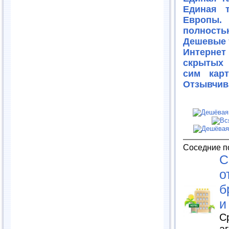
Единая 
Европы.
полност
Дешевые 
Интерне
скрытых 
сим кар
Отзывчив
Соседние п
С
о
б
и
С