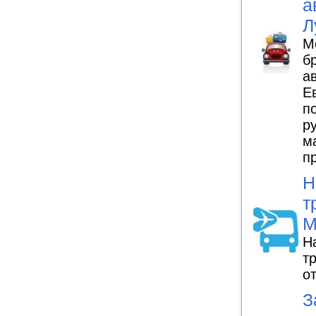
а
Л
М
б
а
Е
п
р
м
п
Н
т
М
Н
т
о
З