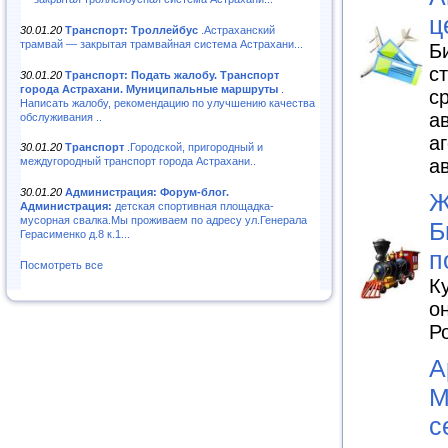
ц
30.01.20
Транспорт: Троллейбус
.Астраханский
трамвай — закрытая трамвайная система Астрахани...
Б
с
30.01.20
Транспорт: Подать жалобу. Транспорт
города Астрахани. Муниципальные маршруты
.
с
Написать жалобу, рекомендацию по улучшению качества
а
обслуживания ..
а
30.01.20
Транспорт
.Городской, пригородный и
а
междугородный транспорт города Астрахани..
30.01.20
Администрация: Форум-блог.
Ж
Администрация:
детская спортивная площадка-
мусорная свалка.Мы проживаем по адресу ул.Генерала
Б
Герасименко д.8 к.1...
п
Посмотреть все
К
о
Р
А
М
с