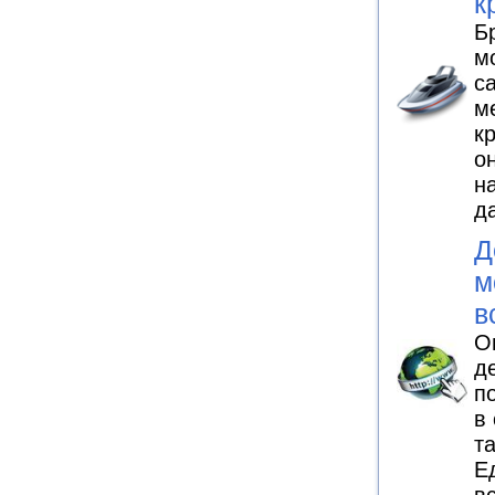
к
Б
м
с
м
к
о
н
д
Д
м
в
О
д
п
в
т
Е