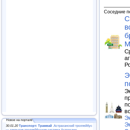
Соседние п
С
в
б
М
С
а
Р
Э
п
Э
п
п
в
Э
Новое на портале
Э
30.01.20
Транспорт: Трамвай
.Астраханский троллейбус
— закрытая троллейбусная система Астрахани...