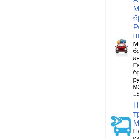
М
б
Р
ц
М
б
а
Е
б
р
м
1
Н
т
М
Н
и