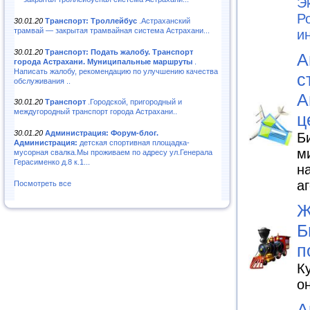
Э
Р
30.01.20
Транспорт: Троллейбус
.Астраханский
трамвай — закрытая трамвайная система Астрахани...
и
30.01.20
Транспорт: Подать жалобу. Транспорт
А
города Астрахани. Муниципальные маршруты
.
Написать жалобу, рекомендацию по улучшению качества
с
обслуживания ..
А
30.01.20
Транспорт
.Городской, пригородный и
междугородный транспорт города Астрахани..
ц
30.01.20
Администрация: Форум-блог.
Б
Администрация:
детская спортивная площадка-
м
мусорная свалка.Мы проживаем по адресу ул.Генерала
Герасименко д.8 к.1...
н
а
Посмотреть все
Ж
Б
п
К
о
А