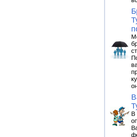
в
Б
Т
п
М
б
с
П
в
п
к
о
В
Т
В
о
В
ф