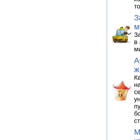
т
З
м
З
в
м
А
ж
К
н
с
у
п
б
с
М