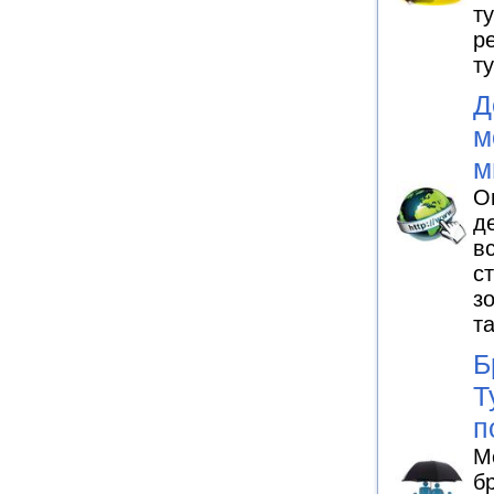
т
р
т
Д
м
м
О
д
в
с
з
т
Б
Т
п
М
б