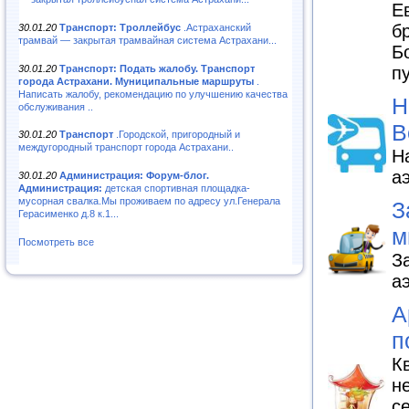
Е
б
30.01.20
Транспорт: Троллейбус
.Астраханский
трамвай — закрытая трамвайная система Астрахани...
Б
30.01.20
Транспорт: Подать жалобу. Транспорт
п
города Астрахани. Муниципальные маршруты
.
Написать жалобу, рекомендацию по улучшению качества
Н
обслуживания ..
В
30.01.20
Транспорт
.Городской, пригородный и
междугородный транспорт города Астрахани..
Н
а
30.01.20
Администрация: Форум-блог.
Администрация:
детская спортивная площадка-
мусорная свалка.Мы проживаем по адресу ул.Генерала
З
Герасименко д.8 к.1...
м
Посмотреть все
З
а
А
п
К
н
с