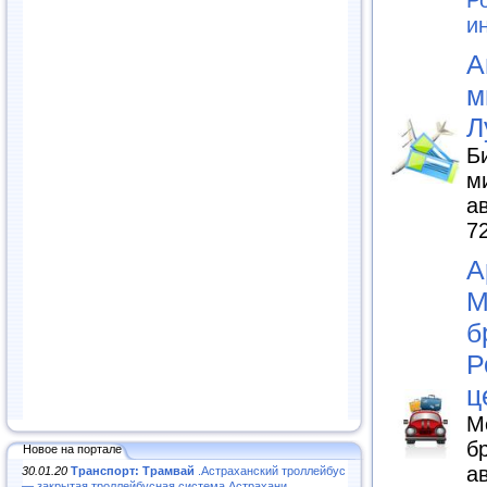
и
А
м
Л
Б
м
а
7
А
М
б
Р
ц
М
б
Новое на портале
а
30.01.20
Транспорт: Трамвай
.Астраханский троллейбус
— закрытая троллейбусная система Астрахани...