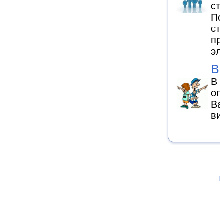
с
П
с
п
э
В
В
о
В
в