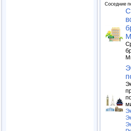
Соседние п
С
в
б
М
С
б
М
Э
п
Э
п
п
м
Э
Э
Э
Р