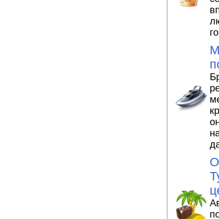
в
л
г
М
п
Б
р
м
к
о
н
д
О
Т
ц
А
п