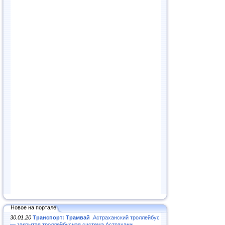
Новое на портале
30.01.20
Транспорт: Трамвай
.Астраханский троллейбус
— закрытая троллейбусная система Астрахани...