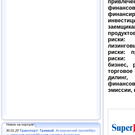
привлеч
финансов
финан
инвестиц
заемщик
продукт
риски:
лизингов
риски: п
риски: 
бизнес, 
торговое 
дилинг,
финансов
эмиссии, 
Новое на портале
30.01.20
Транспорт: Трамвай
.Астраханский троллейбус
— закрытая троллейбусная система Астрахани...