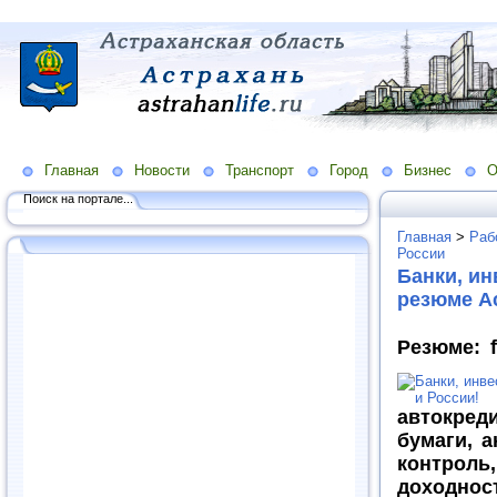
Главная
Новости
Транспорт
Город
Бизнес
О
Поиск на портале...
Главная
>
Раб
России
Банки, ин
резюме Ас
Резюме: f
автокред
бумаги, а
контроль
доходно