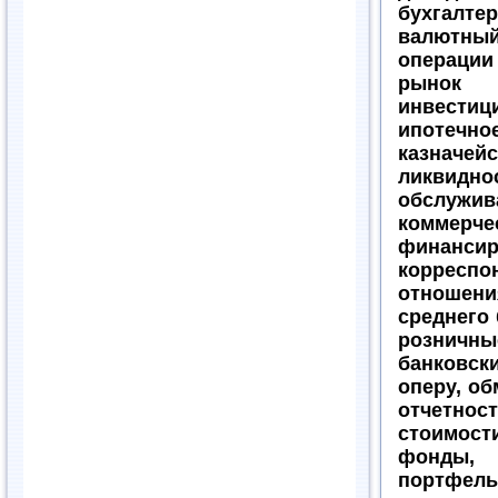
бухгал
валютны
операции
рынок
инвестиц
ипотеч
казнач
ликви
обслуж
коммерче
финансир
корреспо
отношени
среднего 
розничны
банковс
оперу, об
отчетн
стоимос
фонды,
портфе