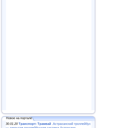
Новое на портале
30.01.20
Транспорт: Трамвай
.Астраханский троллейбус
— закрытая троллейбусная система Астрахани...