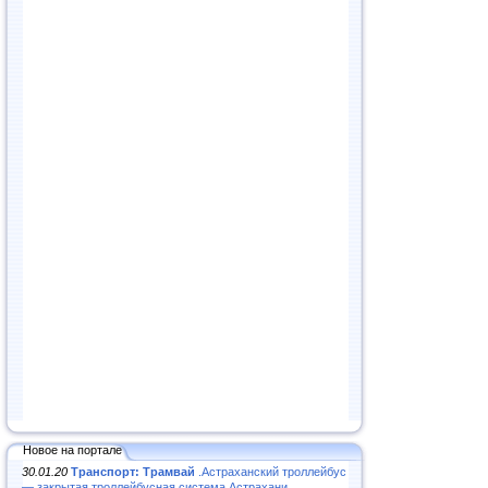
Новое на портале
30.01.20
Транспорт: Трамвай
.Астраханский троллейбус
— закрытая троллейбусная система Астрахани...