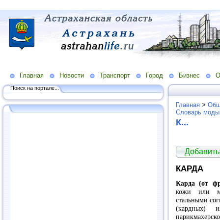
Главная
Новости
Транспорт
Город
Бизнес
О
Поиск на портале...
Главная
>
Общ
Словарь моды
К...
Добавить
КАРДА
Карда (от фр
кожи или мн
стальными сог
(кардных) 
парикмахерс