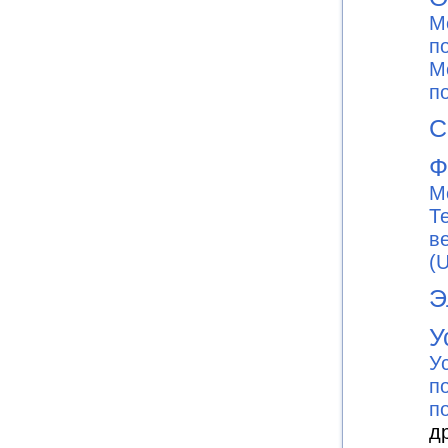
М
п
М
п
С
Ф
М
Т
в
(
Э
У
У
п
п
д