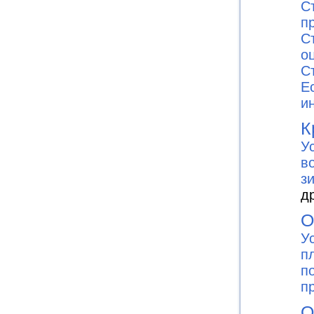
С
п
С
о
С
E
и
К
У
в
з
д
О
У
п
п
п
О