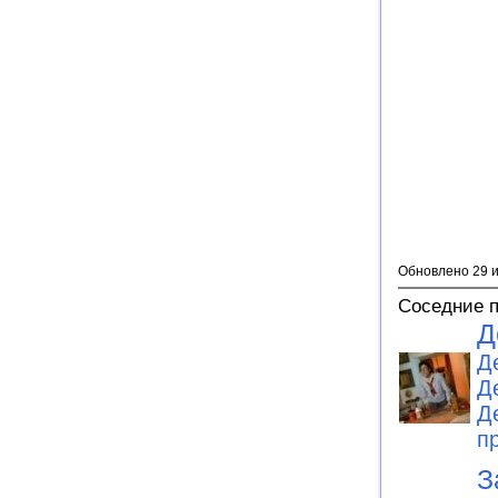
Обновлено 29 
Соседние 
Д
Д
Д
Д
п
З