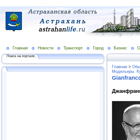
Главная
Новости
Транспорт
Город
Бизнес
О
Поиск на портале...
Главная
>
Общ
Модельеры. К
Gianfranc
Джанфранк