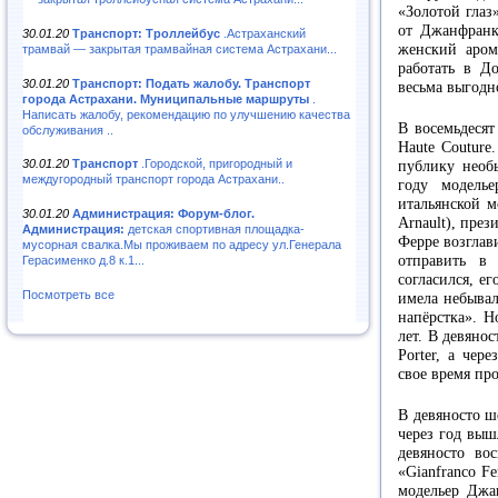
«Золотой глаз
от Джанфранко
30.01.20
Транспорт: Троллейбус
.Астраханский
женский арома
трамвай — закрытая трамвайная система Астрахани...
работать в До
30.01.20
Транспорт: Подать жалобу. Транспорт
весьма выгодн
города Астрахани. Муниципальные маршруты
.
Написать жалобу, рекомендацию по улучшению качества
В восемьдесят
обслуживания ..
Haute Couture
30.01.20
Транспорт
.Городской, пригородный и
публику необ
междугородный транспорт города Астрахани..
году моделье
итальянской м
30.01.20
Администрация: Форум-блог.
Arnault), пре
Администрация:
детская спортивная площадка-
Ферре возглав
мусорная свалка.Мы проживаем по адресу ул.Генерала
отправить в
Герасименко д.8 к.1...
согласился, е
Посмотреть все
имела небывал
напёрстка». Н
лет. В девяно
Porter, а чер
свое время пр
В девяносто ше
через год вышл
девяносто во
«Gianfranco F
модельер Джан