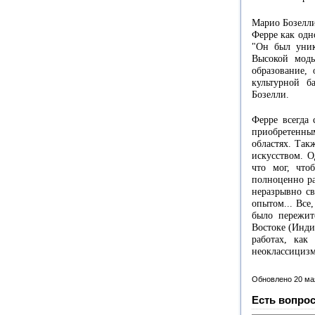
Марио Бозелли
Ферре как одн
"Он был уник
Высокой моды
образование,
культурной б
Бозелли.
Ферре всегда 
приобретенн
областях. Так
искусством. О
что мог, что
полноценно ра
неразрывно с
опытом... Все
было пережит
Востоке (Инди
работах, как
неоклассицизм
Обновлено 20 ма
Есть вопрос