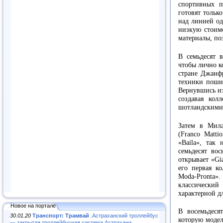
спортивных 
готовят тольк
над линией од
низкую стоим
материалы, по
В семьдесят 
чтобы лично к
стране Джанф
техники пошив
Вернувшись из
создавая кол
шотландскими
Затем в Мил
(Franco Matti
«Baila», так 
семьдесят во
открывает «Gi
его первая ко
Moda-Pronta».
классический
характерной д
Новое на портале
В восемьдеся
30.01.20
Транспорт: Трамвай
.Астраханский троллейбус
которую модел
— закрытая троллейбусная система Астрахани...