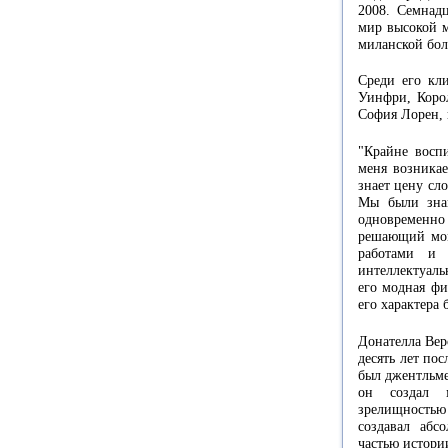
2008. Семнад
мир высокой м
миланской бол
Среди его кл
Уинфри, Коро
София Лорен, 
"Крайне восп
меня возникае
знает цену сл
Мы были зна
одновременно
решающий моме
работами и 
интеллектуал
его модная фи
его характера
Донателла Верс
десять лет пос
был джентльме
он создал м
зрелищностью 
создавал абс
частью истори