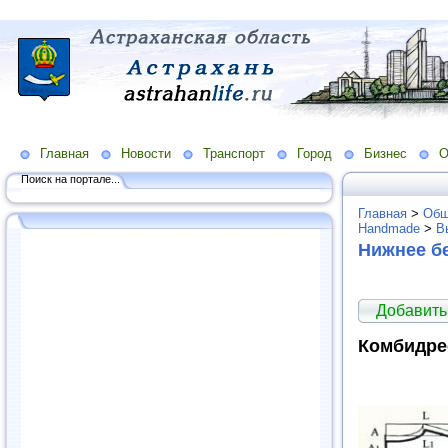
Главная
Новости
Транспорт
Город
Бизнес
О
Поиск на портале...
Главная
>
Общ
Handmade
>
В
Нижнее б
Добавить
Комбидре