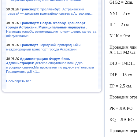
G1G2 = 2cm.
30.01.20
Транспорт: Троллейбус
.Астраханский
NN1 = 2 см.
трамвай — закрытая трамвайная система Астрахани...
30.01.20
Транспорт: Подать жалобу. Транспорт
II 1 = 2 см.
города Астрахани. Муниципальные маршруты
.
Написать жалобу, рекомендацию по улучшению качества
N 1К = 9см.
обслуживания ..
30.01.20
Транспорт
.Городской, пригородный и
Проводим лини
междугородный транспорт города Астрахани..
А 1 L1 М2 G2 
30.01.20
Администрация: Форум-блог.
D10 = 1/4D1I.
Администрация:
детская спортивная площадка-
мусорная свалка.Мы проживаем по адресу ул.Генерала
Герасименко д.8 к.1...
D1E = 15 см.
Посмотреть все
ЕР = 2,5 см.
Проводим отре
PR = ЛА РО.
KQ = ЛА КО .
Проводим перп