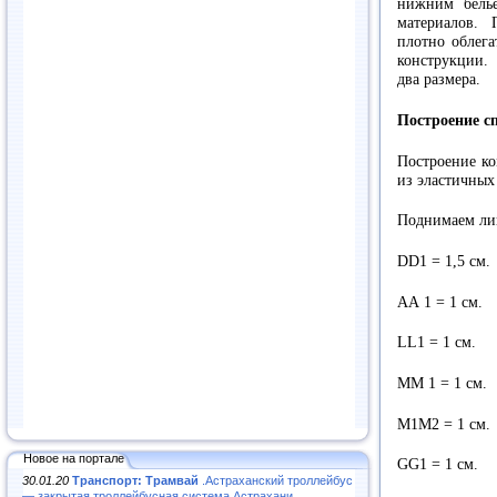
нижним бель
материалов.
плотно облега
конструкции.
два размера.
Построение с
Построение ко
из эластичных
Поднимаем ли
DD1 = 1,5 см.
АА 1 = 1 см.
LL1 = 1 см.
ММ 1 = 1 см.
М1М2 = 1 см.
Новое на портале
GG1 = 1 см.
30.01.20
Транспорт: Трамвай
.Астраханский троллейбус
— закрытая троллейбусная система Астрахани...