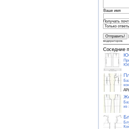
Ваше имя
Получать почт
модератором.
Соседние 
Ю
Пр
Юб
Пл
Ба
ко
др
Же
Ба
из
Бл
Бл
Ко