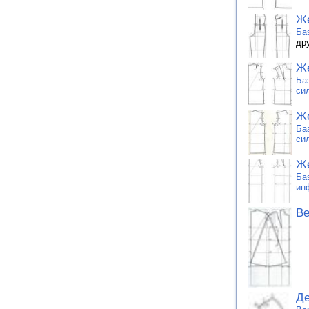
Же
Ба
др
Же
Ба
си
Же
Ба
си
Же
Ба
ин
Ве
Де