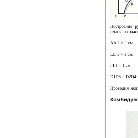
Построение р
платья из эла
АА 1 =
1 см
.
ЕЕ 1 =
1 см
.
FF1 =
1 см
.
D1D3 = D2D4
Проводим новы
Комбидрес